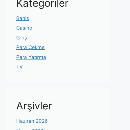
Kategoriler
Bahis
Casino
Giriş
Para Çekme
Para Yatırma
TV
Arşivler
Haziran 2026