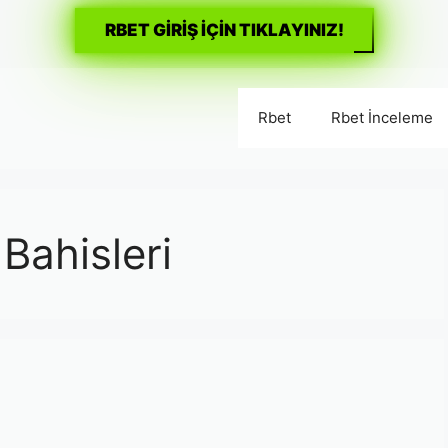
RBET GİRİŞ İÇİN TIKLAYINIZ!
Rbet
Rbet İnceleme
Bahisleri