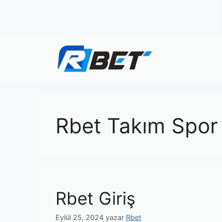
İçeriğe
atla
Rbet Takım Spor 
Rbet Giriş
Eylül 25, 2024
yazar
Rbet