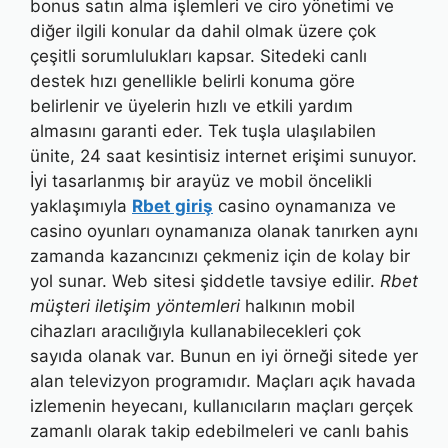
bonus satın alma işlemleri ve ciro yönetimi ve
diğer ilgili konular da dahil olmak üzere çok
çeşitli sorumlulukları kapsar. Sitedeki canlı
destek hızı genellikle belirli konuma göre
belirlenir ve üyelerin hızlı ve etkili yardım
almasını garanti eder. Tek tuşla ulaşılabilen
ünite, 24 saat kesintisiz internet erişimi sunuyor.
İyi tasarlanmış bir arayüz ve mobil öncelikli
yaklaşımıyla
Rbet giriş
casino oynamanıza ve
casino oyunları oynamanıza olanak tanırken aynı
zamanda kazancınızı çekmeniz için de kolay bir
yol sunar. Web sitesi şiddetle tavsiye edilir.
Rbet
müşteri iletişim yöntemleri
halkının mobil
cihazları aracılığıyla kullanabilecekleri çok
sayıda olanak var. Bunun en iyi örneği sitede yer
alan televizyon programıdır. Maçları açık havada
izlemenin heyecanı, kullanıcıların maçları gerçek
zamanlı olarak takip edebilmeleri ve canlı bahis