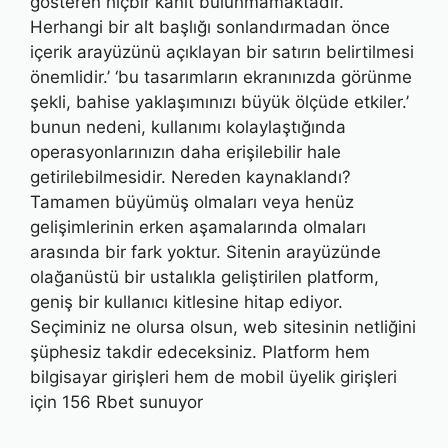
gösteren hiçbir kanıt bulunmamaktadır.
Herhangi bir alt başlığı sonlandırmadan önce
içerik arayüzünü açıklayan bir satırın belirtilmesi
önemlidir.’ ‘bu tasarımların ekranınızda görünme
şekli, bahise yaklaşımınızı büyük ölçüde etkiler.’
bunun nedeni, kullanımı kolaylaştığında
operasyonlarınızın daha erişilebilir hale
getirilebilmesidir. Nereden kaynaklandı?
Tamamen büyümüş olmaları veya henüz
gelişimlerinin erken aşamalarında olmaları
arasında bir fark yoktur. Sitenin arayüzünde
olağanüstü bir ustalıkla geliştirilen platform,
geniş bir kullanıcı kitlesine hitap ediyor.
Seçiminiz ne olursa olsun, web sitesinin netliğini
şüphesiz takdir edeceksiniz. Platform hem
bilgisayar girişleri hem de mobil üyelik girişleri
için 156 Rbet sunuyor