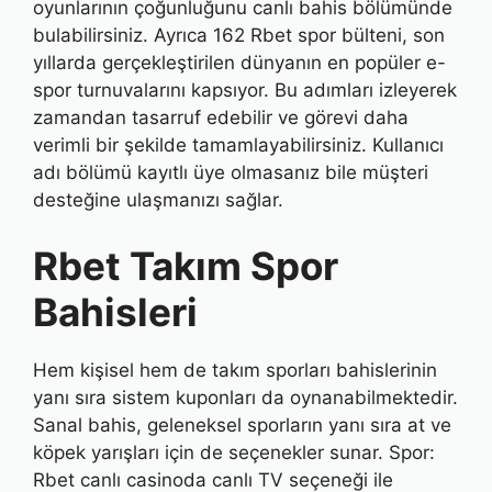
oyunlarının çoğunluğunu canlı bahis bölümünde
bulabilirsiniz. Ayrıca 162 Rbet spor bülteni, son
yıllarda gerçekleştirilen dünyanın en popüler e-
spor turnuvalarını kapsıyor. Bu adımları izleyerek
zamandan tasarruf edebilir ve görevi daha
verimli bir şekilde tamamlayabilirsiniz. Kullanıcı
adı bölümü kayıtlı üye olmasanız bile müşteri
desteğine ulaşmanızı sağlar.
Rbet Takım Spor
Bahisleri
Hem kişisel hem de takım sporları bahislerinin
yanı sıra sistem kuponları da oynanabilmektedir.
Sanal bahis, geleneksel sporların yanı sıra at ve
köpek yarışları için de seçenekler sunar. Spor:
Rbet canlı casinoda canlı TV seçeneği ile