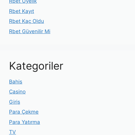
Rbet Üyelik
Rbet Kayıt
Rbet Kaç Oldu
Rbet Güvenilir Mi
Kategoriler
Bahis
Casino
Giriş
Para Çekme
Para Yatırma
TV