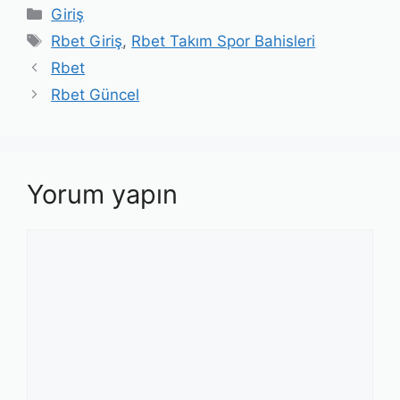
Kategoriler
Giriş
Etiketler
Rbet Giriş
,
Rbet Takım Spor Bahisleri
Rbet
Rbet Güncel
Yorum yapın
Yorum