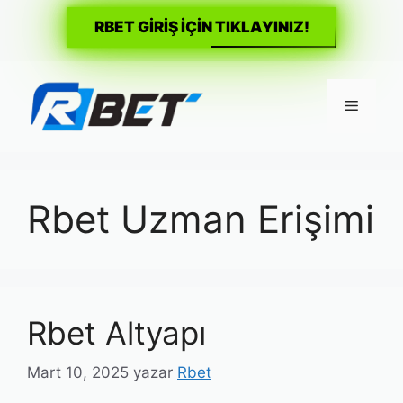
RBET GİRİŞ İÇİN TIKLAYINIZ!
İçeriğe
atla
Menü
Rbet Uzman Erişimi
Rbet Altyapı
Mart 10, 2025
yazar
Rbet