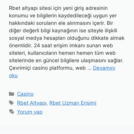
Rbet altyapı sitesi için yeni giriş adresinin
konumu ve bilgilerin kaydedileceği uygun yer
hakkındaki soruların ele alınmasını içerir. Bir
diğer değerli bilgi kaynağının ise siteyle ilişkili
sosyal medya hesapları olduğunu dikkate almak
önemlidir. 24 saat erişim imkanı sunan web
siteleri, kullanıcıların hemen hemen tüm web
sitelerinde en güncel bilgilere ulaşmasını sağlar.
Çevrimiçi casino platformu, web …
Devamını
oku
Kategoriler
Casino
Etiketler
Rbet Altyapı
,
Rbet Uzman Erişimi
Yorum yap