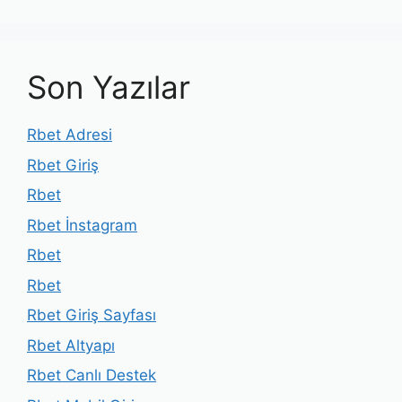
Son Yazılar
Rbet Adresi
Rbet Giriş
Rbet
Rbet İnstagram
Rbet
Rbet
Rbet Giriş Sayfası
Rbet Altyapı
Rbet Canlı Destek