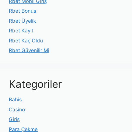
Rbet Mobil Giriş
Rbet Bonus
Rbet Üyelik
Rbet Kayıt
Rbet Kaç Oldu
Rbet Güvenilir Mi
Kategoriler
Bahis
Casino
Giriş
Para Çekme