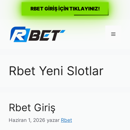
RBET GİRİŞ İÇİN TIKLAYINIZ!
İçeriğe
atla
Menü
Rbet Yeni Slotlar
Rbet Giriş
Haziran 1, 2026
yazar
Rbet