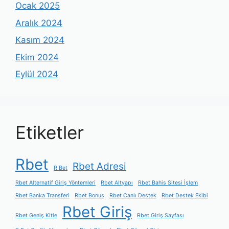
Ocak 2025
Aralık 2024
Kasım 2024
Ekim 2024
Eylül 2024
Etiketler
Rbet
Rbet Adresi
R Bet
Rbet Alternatif Giriş Yöntemleri
Rbet Altyapı
Rbet Bahis Sitesi İşlem
Rbet Banka Transferi
Rbet Bonus
Rbet Canlı Destek
Rbet Destek Ekibi
Rbet Giriş
Rbet Geniş Kitle
Rbet Giriş Sayfası