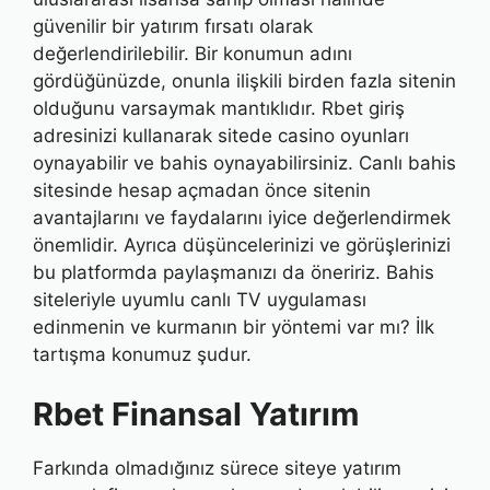
güvenilir bir yatırım fırsatı olarak
değerlendirilebilir. Bir konumun adını
gördüğünüzde, onunla ilişkili birden fazla sitenin
olduğunu varsaymak mantıklıdır. Rbet giriş
adresinizi kullanarak sitede casino oyunları
oynayabilir ve bahis oynayabilirsiniz. Canlı bahis
sitesinde hesap açmadan önce sitenin
avantajlarını ve faydalarını iyice değerlendirmek
önemlidir. Ayrıca düşüncelerinizi ve görüşlerinizi
bu platformda paylaşmanızı da öneririz. Bahis
siteleriyle uyumlu canlı TV uygulaması
edinmenin ve kurmanın bir yöntemi var mı? İlk
tartışma konumuz şudur.
Rbet Finansal Yatırım
Farkında olmadığınız sürece siteye yatırım