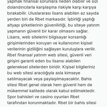
yapmak finansal sorunlara neden olabilir ve sizi
dolandırıcılarla karşılaşma riskiyle karşı karşıya
bırakabilir. Uluslararası lisans alabilen az sayıda
yerden biri de Rbet markasıdır. İşbirliği yaptığı
altyapı şirketlerinin güvenilirliği, bu siteye yatırım
yapmanın güvenli bir karar olmasını sağlar.
Lisans, web sitelerini bilgisayar korsanlığı
girişimlerinden koruyan ve kullanıcının kişisel
verilerinin gizliliğini sağlayan kuruluşlara verilir.
Rbet finansal yatırım
web sitesi, güvenli veri
girişini garanti eden bu lisansı alabilen
geleneksel sitelerden biridir. Kişisel bilgileriniz
bu web sitesi aracılığıyla asla kimseye
satılmayacak veya paylaşılmayacaktır. Bahis
sitesi Rbet genel olarak hem güvenli hem de
mükemmel kalitede olarak kabul edilmektedir.
Spor bahisleri ve casino oyunları Rbet
tarafından korunmaktadır. Rbet bir bahis sitesi