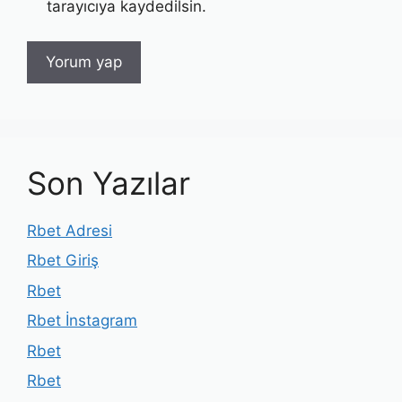
tarayıcıya kaydedilsin.
Son Yazılar
Rbet Adresi
Rbet Giriş
Rbet
Rbet İnstagram
Rbet
Rbet