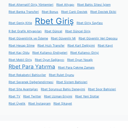
Rbet Alternatif Giriş Yöntemleri
Rbet Altyapı
Rbet Bahis Sitesi İşlem
Rbet Banka Transferi
Rbet Bonus
Rbet Canlı Destek
Rbet Destek Ekibi
Rbet Giriş
Rbet Geniş Kitle
Rbet Giriş Sayfası
R Bet Grafik Altyapıları
Rbet Güncel
Rbet Güncel Giriş
Rbet Güvenilirlik ve Ödeme
Rbet Güvenilir Mi
Rbet Güvenilir Veri Deposu
Rbet Hesap Silme
Rbet Hızlı Transfer
Rbet Kart Değişimi
Rbet Kayıt
Rbet Kaç Oldu
Rbet Kullanıcı Endişeleri
Rbet Kullanıcı Girişi
Rbet Mobil Giriş
Rbet Oyun Sağlayıcı
Rbet Oyun Yasağı
Rbet Para Yatırma
Rbet Para Çekme Zamanı
Rbet Rekabetçi Bahisçiler
Rbet Rulet Oyunu
Rbet Seçenek Değerlendirmesi
Rbet Sistem Bahisleri
Rbet Site Avantajları
Rbet Sorunsuz Bahis Deneyimi
Rbet Spor Bahisleri
Rbet TV
Rbet Twitter
Rbet Uzman Erişimi
Rbet Yeni Slotlar
Rbet Üyelik
Rbet İnstagram
Rbet Şikayet