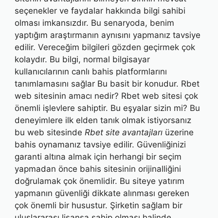
seçenekler ve faydalar hakkında bilgi sahibi
olması imkansızdır. Bu senaryoda, benim
yaptığım araştırmanın aynısını yapmanız tavsiye
edilir. Vereceğim bilgileri gözden geçirmek çok
kolaydır. Bu bilgi, normal bilgisayar
kullanıcılarının canlı bahis platformlarını
tanımlamasını sağlar Bu basit bir konudur. Rbet
web sitesinin amacı nedir? Rbet web sitesi çok
önemli işlevlere sahiptir. Bu eşyalar sizin mi? Bu
deneyimlere ilk elden tanık olmak istiyorsanız
bu web sitesinde
Rbet site avantajları
üzerine
bahis oynamanız tavsiye edilir. Güvenliğinizi
garanti altına almak için herhangi bir seçim
yapmadan önce bahis sitesinin orijinalliğini
doğrulamak çok önemlidir. Bu siteye yatırım
yapmanın güvenliği dikkate alınması gereken
çok önemli bir husustur. Şirketin sağlam bir
uluslararası lisansa sahip olması halinde