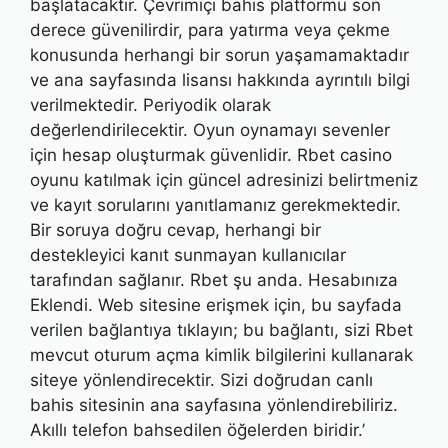
başlatacaktır. Çevrimiçi bahis platformu son
derece güvenilirdir, para yatırma veya çekme
konusunda herhangi bir sorun yaşamamaktadır
ve ana sayfasında lisansı hakkında ayrıntılı bilgi
verilmektedir. Periyodik olarak
değerlendirilecektir. Oyun oynamayı sevenler
için hesap oluşturmak güvenlidir. Rbet casino
oyunu katılmak için güncel adresinizi belirtmeniz
ve kayıt sorularını yanıtlamanız gerekmektedir.
Bir soruya doğru cevap, herhangi bir
destekleyici kanıt sunmayan kullanıcılar
tarafından sağlanır. Rbet şu anda. Hesabınıza
Eklendi. Web sitesine erişmek için, bu sayfada
verilen bağlantıya tıklayın; bu bağlantı, sizi Rbet
mevcut oturum açma kimlik bilgilerini kullanarak
siteye yönlendirecektir. Sizi doğrudan canlı
bahis sitesinin ana sayfasına yönlendirebiliriz.
Akıllı telefon bahsedilen öğelerden biridir.’