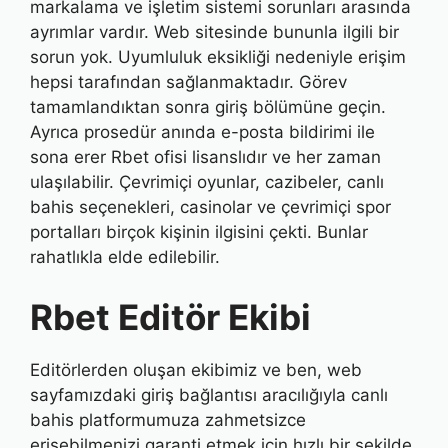
markalama ve işletim sistemi sorunları arasında
ayrımlar vardır. Web sitesinde bununla ilgili bir
sorun yok. Uyumluluk eksikliği nedeniyle erişim
hepsi tarafından sağlanmaktadır. Görev
tamamlandıktan sonra giriş bölümüne geçin.
Ayrıca prosedür anında e-posta bildirimi ile
sona erer Rbet ofisi lisanslıdır ve her zaman
ulaşılabilir. Çevrimiçi oyunlar, cazibeler, canlı
bahis seçenekleri, casinolar ve çevrimiçi spor
portalları birçok kişinin ilgisini çekti. Bunlar
rahatlıkla elde edilebilir.
Rbet Editör Ekibi
Editörlerden oluşan ekibimiz ve ben, web
sayfamızdaki giriş bağlantısı aracılığıyla canlı
bahis platformumuza zahmetsizce
erişebilmenizi garanti etmek için hızlı bir şekilde