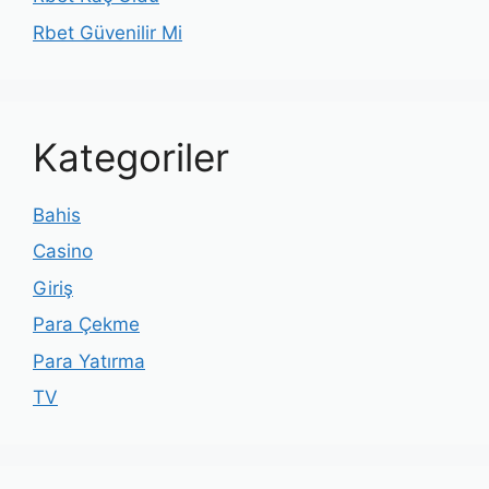
Rbet Güvenilir Mi
Kategoriler
Bahis
Casino
Giriş
Para Çekme
Para Yatırma
TV