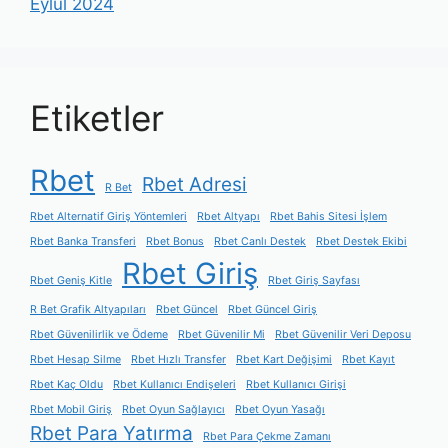
Eylül 2024
Etiketler
Rbet
Rbet Adresi
R Bet
Rbet Alternatif Giriş Yöntemleri
Rbet Altyapı
Rbet Bahis Sitesi İşlem
Rbet Banka Transferi
Rbet Bonus
Rbet Canlı Destek
Rbet Destek Ekibi
Rbet Giriş
Rbet Geniş Kitle
Rbet Giriş Sayfası
R Bet Grafik Altyapıları
Rbet Güncel
Rbet Güncel Giriş
Rbet Güvenilirlik ve Ödeme
Rbet Güvenilir Mi
Rbet Güvenilir Veri Deposu
Rbet Hesap Silme
Rbet Hızlı Transfer
Rbet Kart Değişimi
Rbet Kayıt
Rbet Kaç Oldu
Rbet Kullanıcı Endişeleri
Rbet Kullanıcı Girişi
Rbet Mobil Giriş
Rbet Oyun Sağlayıcı
Rbet Oyun Yasağı
Rbet Para Yatırma
Rbet Para Çekme Zamanı