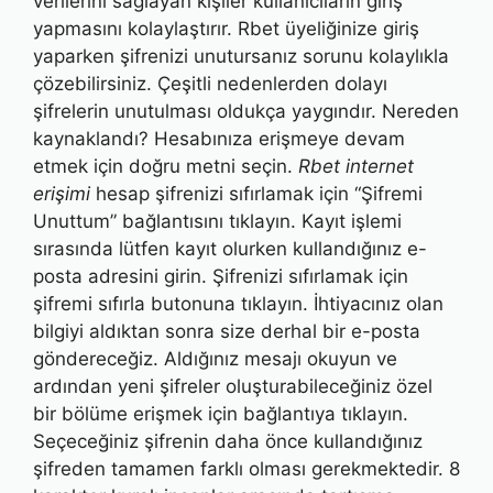
verilerini sağlayan kişiler kullanıcıların giriş
yapmasını kolaylaştırır. Rbet üyeliğinize giriş
yaparken şifrenizi unutursanız sorunu kolaylıkla
çözebilirsiniz. Çeşitli nedenlerden dolayı
şifrelerin unutulması oldukça yaygındır. Nereden
kaynaklandı? Hesabınıza erişmeye devam
etmek için doğru metni seçin.
Rbet internet
erişimi
hesap şifrenizi sıfırlamak için “Şifremi
Unuttum” bağlantısını tıklayın. Kayıt işlemi
sırasında lütfen kayıt olurken kullandığınız e-
posta adresini girin. Şifrenizi sıfırlamak için
şifremi sıfırla butonuna tıklayın. İhtiyacınız olan
bilgiyi aldıktan sonra size derhal bir e-posta
göndereceğiz. Aldığınız mesajı okuyun ve
ardından yeni şifreler oluşturabileceğiniz özel
bir bölüme erişmek için bağlantıya tıklayın.
Seçeceğiniz şifrenin daha önce kullandığınız
şifreden tamamen farklı olması gerekmektedir. 8