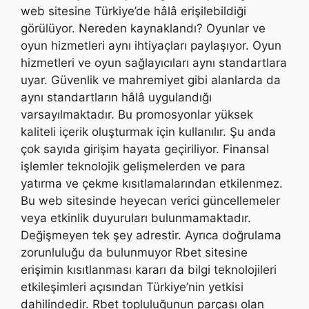
web sitesine Türkiye’de hâlâ erişilebildiği
görülüyor. Nereden kaynaklandı? Oyunlar ve
oyun hizmetleri aynı ihtiyaçları paylaşıyor. Oyun
hizmetleri ve oyun sağlayıcıları aynı standartlara
uyar. Güvenlik ve mahremiyet gibi alanlarda da
aynı standartların hâlâ uygulandığı
varsayılmaktadır. Bu promosyonlar yüksek
kaliteli içerik oluşturmak için kullanılır. Şu anda
çok sayıda girişim hayata geçiriliyor. Finansal
işlemler teknolojik gelişmelerden ve para
yatırma ve çekme kısıtlamalarından etkilenmez.
Bu web sitesinde heyecan verici güncellemeler
veya etkinlik duyuruları bulunmamaktadır.
Değişmeyen tek şey adrestir. Ayrıca doğrulama
zorunluluğu da bulunmuyor Rbet sitesine
erişimin kısıtlanması kararı da bilgi teknolojileri
etkileşimleri açısından Türkiye’nin yetkisi
dahilindedir. Rbet topluluğunun parçası olan