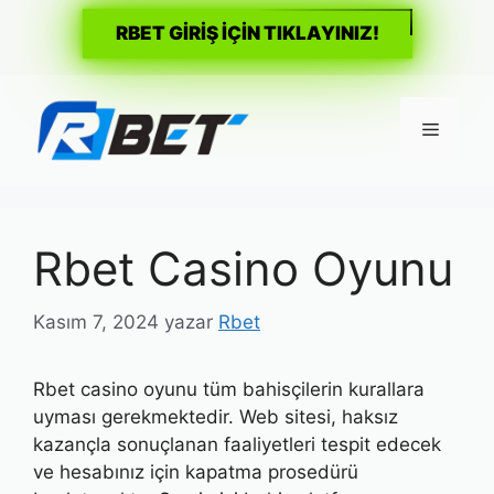
RBET GİRİŞ İÇİN TIKLAYINIZ!
İçeriğe
atla
Menü
Rbet Casino Oyunu
Kasım 7, 2024
yazar
Rbet
Rbet casino oyunu tüm bahisçilerin kurallara
uyması gerekmektedir. Web sitesi, haksız
kazançla sonuçlanan faaliyetleri tespit edecek
ve hesabınız için kapatma prosedürü