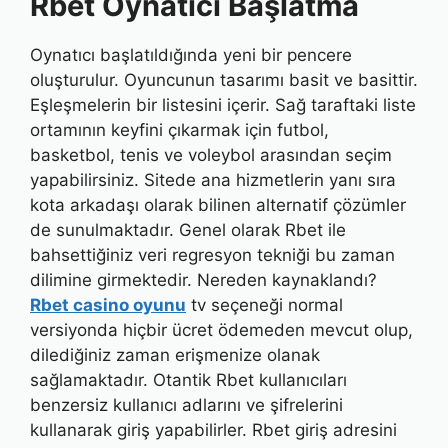
Rbet Oynatıcı Başlatma
Oynatıcı başlatıldığında yeni bir pencere
oluşturulur. Oyuncunun tasarımı basit ve basittir.
Eşleşmelerin bir listesini içerir. Sağ taraftaki liste
ortamının keyfini çıkarmak için futbol, ​​
basketbol, ​​tenis ve voleybol arasından seçim
yapabilirsiniz. Sitede ana hizmetlerin yanı sıra
kota arkadaşı olarak bilinen alternatif çözümler
de sunulmaktadır. Genel olarak Rbet ile
bahsettiğiniz veri regresyon tekniği bu zaman
dilimine girmektedir. Nereden kaynaklandı?
Rbet casino oyunu
tv seçeneği normal
versiyonda hiçbir ücret ödemeden mevcut olup,
dilediğiniz zaman erişmenize olanak
sağlamaktadır. Otantik Rbet kullanıcıları
benzersiz kullanıcı adlarını ve şifrelerini
kullanarak giriş yapabilirler. Rbet giriş adresini