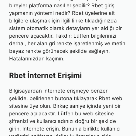
bireyler platforma nasıl erişebilir? Rbet giriş
yapmanın yöntemi nedir? Rbet üyelerine ait
bilgilere ulaşmak için ilgili linke tıkladığınızda
sistem otomatik olarak detayların yer aldığı bir
pencere açacaktır. Takdir: Lütfen bilgilerinizi
derhal, her alan gri renkte işaretlenmiş ve metin
beyaz renkte görünecek şekilde sağlayın.
Hatalarınızdan kaçının.
Rbet İnternet Erişimi
Bilgisayardan internete erişmeye benzer
şekilde, belirlenen butona tıklayarak Rbet web
sitesine üye olun. Birkaç saniye içinde yeni bir
pencere açılacaktır. Lütfen bu web sitesine
şifrenizi ve kullanıcı adınızı doğru bir şekilde
girin. İnternete erişin. Bununla birlikte kullanıcı